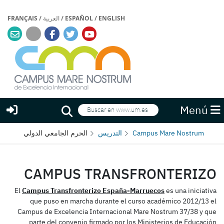
ENGLISH
/
ESPAÑOL
/
العربية
/
FRANÇAIS
Buscar
Menú
Buscar
Campus Mare Nostrum
التدريس
الحرم الجامعي الدولي
CAMPUS TRANSFRONTERIZO
El
Campus Transfronterizo España-Marruecos
es una iniciativa
que puso en marcha durante el curso académico 2012/13 el
Campus de Excelencia Internacional Mare Nostrum 37/38 y que
parte del convenio firmado por los Ministerios de Educación