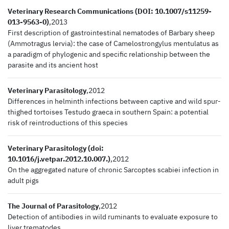
Veterinary Research Communications (DOI: 10.1007/s11259-
013-9563-0)
,2013
First description of gastrointestinal nematodes of Barbary sheep
(Ammotragus lervia): the case of Camelostrongylus mentulatus as
a paradigm of phylogenic and specific relationship between the
parasite and its ancient host
Veterinary Parasitology
,2012
Differences in helminth infections between captive and wild spur-
thighed tortoises Testudo graeca in southern Spain: a potential
risk of reintroductions of this species
Veterinary Parasitology (doi:
10.1016/j.vetpar.2012.10.007.)
,2012
On the aggregated nature of chronic Sarcoptes scabiei infection in
adult pigs
The Journal of Parasitology
,2012
Detection of antibodies in wild ruminants to evaluate exposure to
liver trematodes