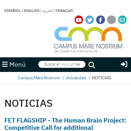
ESPAÑOL
/
ENGLISH
/
العربية
/
FRANÇAIS
Buscar
Menú
Buscar
Campus Mare Nostrum
Actualidad
NOTICIAS
NOTICIAS
FET FLAGSHIP - The Human Brain Project:
Competitive Call for additional