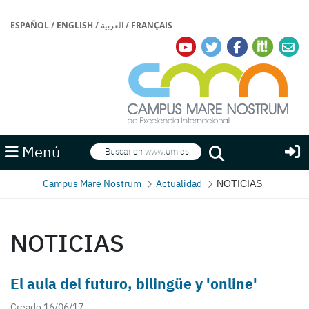
ESPAÑOL
/
ENGLISH
/
العربية
/
FRANÇAIS
Buscar
Menú
Buscar
Campus Mare Nostrum
Actualidad
NOTICIAS
NOTICIAS
El aula del futuro, bilingüe y 'online'
Creado 16/06/17