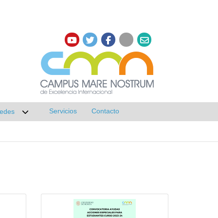
Servicios
Contacto
edes
r submenú de Investigación
Desplegar submenú de Redes