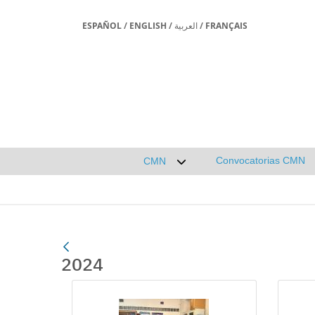
ESPAÑOL
/
ENGLISH
/
العربية
/
FRANÇAIS
Convocatorias CMN
CMN
Desplegar submenú de CMN
2024
Galería multimedia