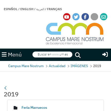
ESPAÑOL
/
ENGLISH
/
العربية
/
FRANÇAIS
Buscar
Menú
Buscar
Campus Mare Nostrum
Actualidad
IMÁGENES
2019
2019
Galería multimedia
Feria Marruecos