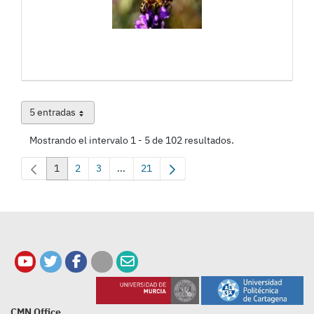
5 entradas
Por página
Mostrando el intervalo 1 - 5 de 102 resultados.
1
2
3
...
21
Página
Página
Página
Páginas intermedias Use TAB para desplazar
Página
CMN Office