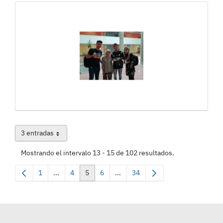
3 entradas
Por página
Mostrando el intervalo 13 - 15 de 102 resultados.
1
...
4
5
6
...
34
Página
Páginas intermedias Use TAB para desplazarse.
Página
Página
Página
Páginas intermedias Use TAB para
Página