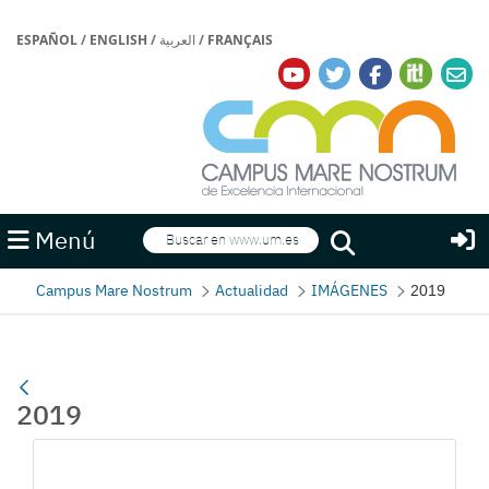
ESPAÑOL
/
ENGLISH
/
العربية
/
FRANÇAIS
Buscar
Menú
Buscar
Campus Mare Nostrum
Actualidad
IMÁGENES
2019
2019
Galería multimedia