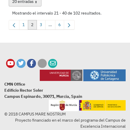
20 entradas
Por página
Mostrando el intervalo 21 - 40 de 102 resultados.
1
2
3
...
6
Página
Página
Página
Páginas intermedias Use TAB para desplazar
Página
CMN Office
Edificio Rector Soler
Campus Espinardo, 30071, Murcia, Spain
© 2018 CAMPUS MARE NOSTRUM
Proyecto financiado en el marco del programa del Campus de
Excelencia Internacional