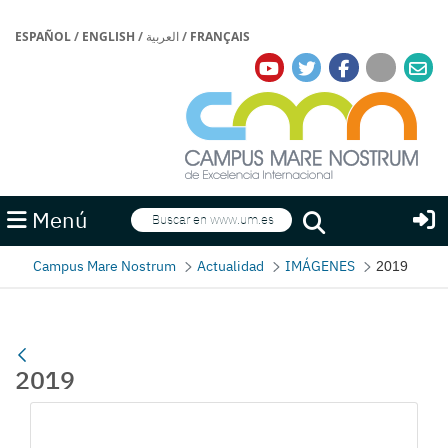
ESPAÑOL
/
ENGLISH
/
العربية
/
FRANÇAIS
Buscar
Menú
Buscar
Campus Mare Nostrum
Actualidad
IMÁGENES
2019
2019
Galería multimedia