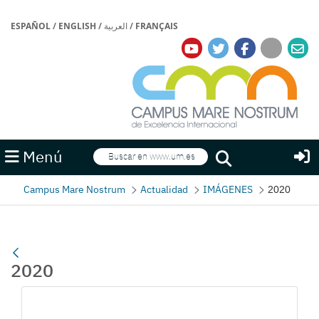
ESPAÑOL
/
ENGLISH
/
العربية
/
FRANÇAIS
Buscar
Menú
Buscar
Campus Mare Nostrum
Actualidad
IMÁGENES
2020
2020
Galería multimedia