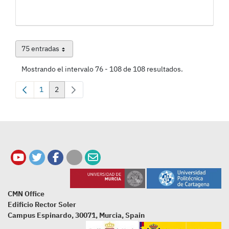
75 entradas
Por página
Mostrando el intervalo 76 - 108 de 108 resultados.
1
2
Página
Página
CMN Office
Edificio Rector Soler
Campus Espinardo, 30071, Murcia, Spain