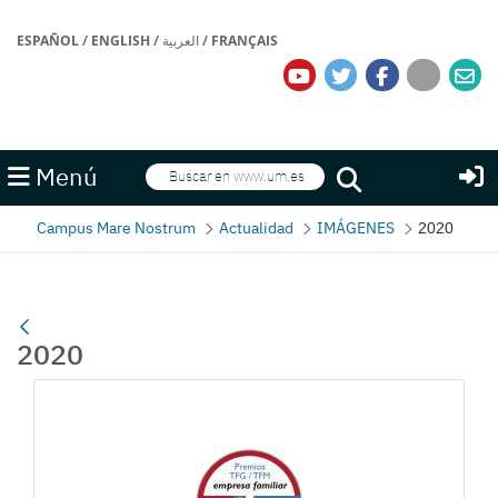
ESPAÑOL
/
ENGLISH
/
العربية
/
FRANÇAIS
Buscar
Menú
Buscar
Campus Mare Nostrum
Actualidad
IMÁGENES
2020
2020
Galería multimedia