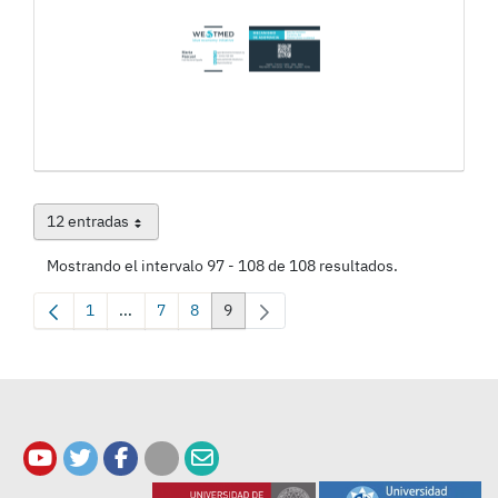
12 entradas
Por página
Mostrando el intervalo 97 - 108 de 108 resultados.
1
...
7
8
9
Página
Páginas intermedias Use TAB para desplazarse.
Página
Página
Página