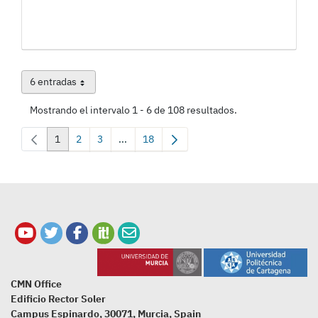
6 entradas
Por página
Mostrando el intervalo 1 - 6 de 108 resultados.
1
2
3
...
18
Página
Página
Página
Páginas intermedias Use TAB para desplazar
Página
CMN Office
Edificio Rector Soler
Campus Espinardo, 30071, Murcia, Spain