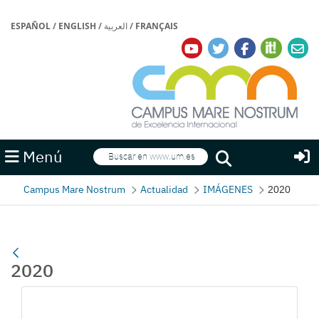
ESPAÑOL
/
ENGLISH
/
العربية
/
FRANÇAIS
Buscar
Menú
Buscar
Campus Mare Nostrum
Actualidad
IMÁGENES
2020
2020
Galería multimedia