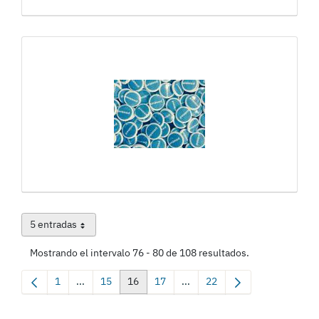
5 entradas
Por página
Mostrando el intervalo 76 - 80 de 108 resultados.
1
...
15
16
17
...
22
Página
Páginas intermedias Use TAB para desplazarse.
Página
Página
Página
Páginas intermedias Use TAB 
Página