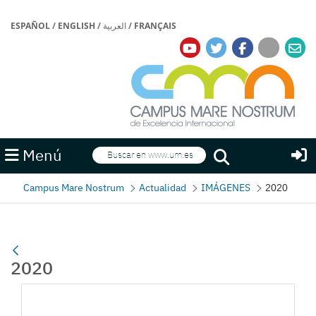
ESPAÑOL
/
ENGLISH
/
العربية
/
FRANÇAIS
Buscar
Menú
Buscar
Campus Mare Nostrum
Actualidad
IMÁGENES
2020
2020
Galería multimedia