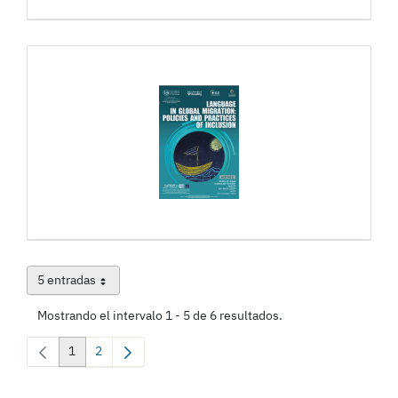
5 entradas
Por página
Mostrando el intervalo 1 - 5 de 6 resultados.
1
2
Página
Página