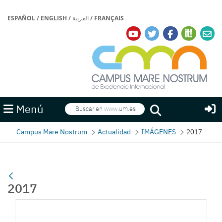
ESPAÑOL
/
ENGLISH
/
العربية
/
FRANÇAIS
Buscar
Menú
Buscar
Campus Mare Nostrum
Actualidad
IMÁGENES
2017
2017
Galería multimedia