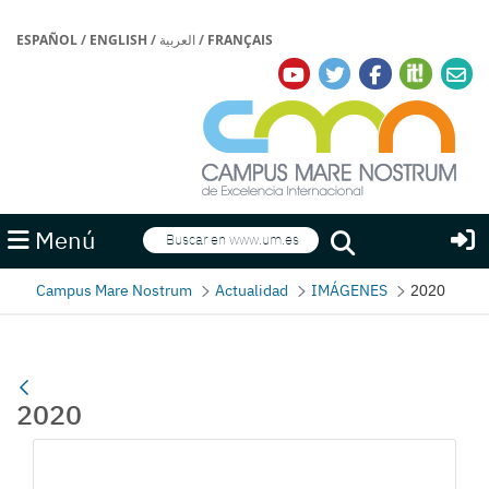
ESPAÑOL
/
ENGLISH
/
العربية
/
FRANÇAIS
Buscar
Menú
Buscar
Campus Mare Nostrum
Actualidad
IMÁGENES
2020
2020
Galería multimedia