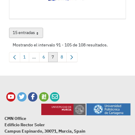
15 entradas
Por página
Mostrando el intervalo 91 - 105 de 108 resultados.
1
...
6
7
8
Página
Páginas intermedias Use TAB para desplazarse.
Página
Página
Página
CMN Office
Edificio Rector Soler
Campus Espinardo, 30071, Murcia, Spain