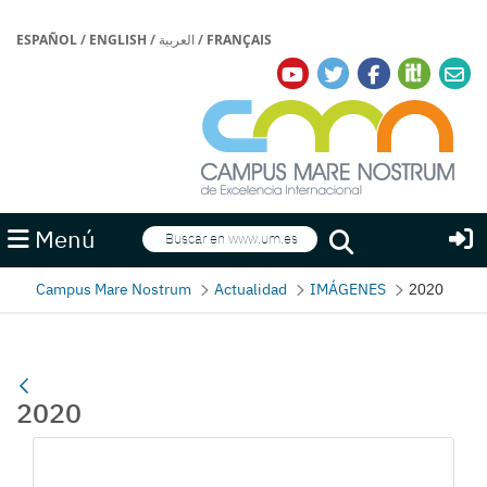
ESPAÑOL
/
ENGLISH
/
العربية
/
FRANÇAIS
Buscar
Menú
Buscar
Campus Mare Nostrum
Actualidad
IMÁGENES
2020
2020
Galería multimedia