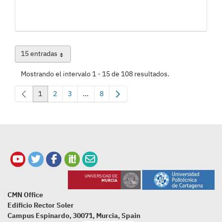
15 entradas
Por página
Mostrando el intervalo 1 - 15 de 108 resultados.
1
2
3
...
8
Página
Página
Página
Páginas intermedias Use TAB para desplazar
Página
CMN Office
Edificio Rector Soler
Campus Espinardo, 30071, Murcia, Spain