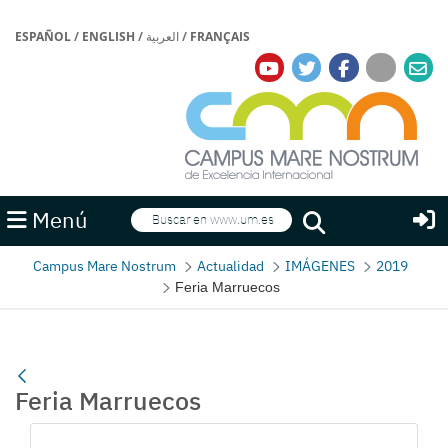
ESPAÑOL
/
ENGLISH
/
العربية
/
FRANÇAIS
Buscar
Menú
Buscar
Campus Mare Nostrum
Actualidad
IMÁGENES
2019
Feria Marruecos
Feria Marruecos
Galería multimedia