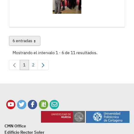
6 entradas
Por página
Mostrando el intervalo 1 - 6 de 11 resultados.
1
2
Página
Página
CMN Office
Edificio Rector Soler