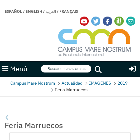
ESPAÑOL
/
ENGLISH
/
العربية
/
FRANÇAIS
Buscar
Menú
Buscar
Campus Mare Nostrum
Actualidad
IMÁGENES
2019
Feria Marruecos
Feria Marruecos
Galería multimedia