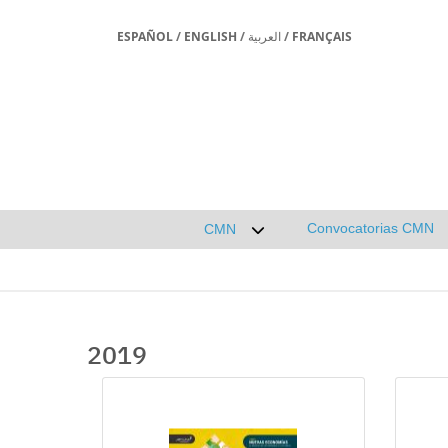
ESPAÑOL
/
ENGLISH
/
العربية
/
FRANÇAIS
Convocatorias CMN
CMN
Desplegar submenú de CMN
2019
Galería multimedia