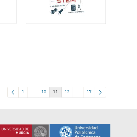
1
...
10
11
12
...
17
Página
Páginas intermedias Use TAB para desplazarse.
Página
Página
Página
Páginas intermedias Use TAB p
Página