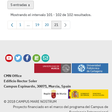
5 entradas
Por página
Mostrando el intervalo 101 - 102 de 102 resultados.
1
...
19
20
21
Página
Páginas intermedias Use TAB para desplazarse.
Página
Página
Página
CMN Office
Edificio Rector Soler
Campus Espinardo, 30071, Murcia, Spain
© 2018 CAMPUS MARE NOSTRUM
Proyecto financiado en el marco del programa del Campus de