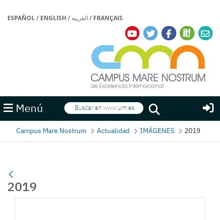
ESPAÑOL
/
ENGLISH
/
العربية
/
FRANÇAIS
Buscar
Menú
Buscar
Campus Mare Nostrum
Actualidad
IMÁGENES
2019
2019
Galería multimedia