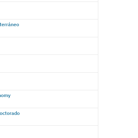
terráneo
onomy
Doctorado