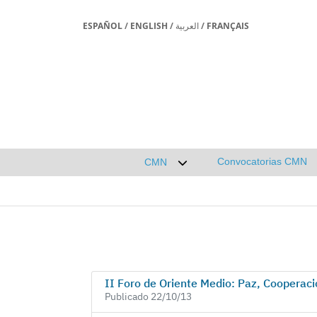
ESPAÑOL
/
ENGLISH
/
العربية
/
FRANÇAIS
Convocatorias CMN
CMN
Desplegar submenú de CMN
II Foro de Oriente Medio: Paz, Cooperaci
Publicado 22/10/13