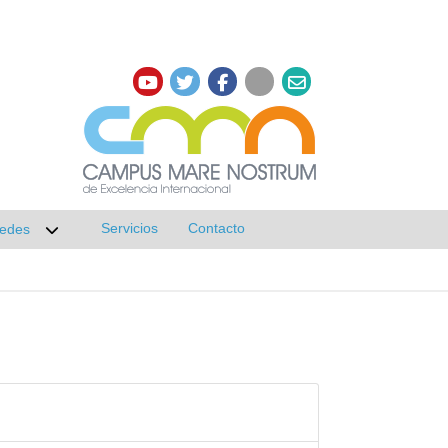
Servicios
Contacto
edes
r submenú de Investigación
Desplegar submenú de Redes