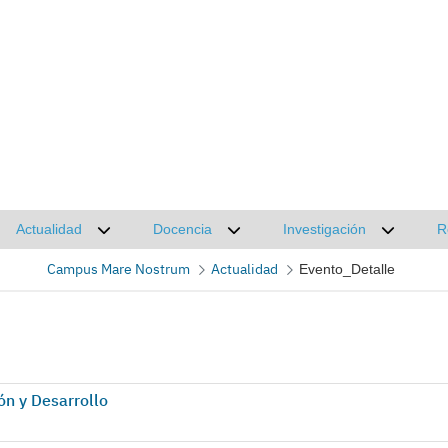
Actualidad
Docencia
Investigación
R
Desplegar submenú de Actualidad
Desplegar submenú de Docencia
Desplega
Campus Mare Nostrum
Actualidad
Evento_Detalle
ón y Desarrollo