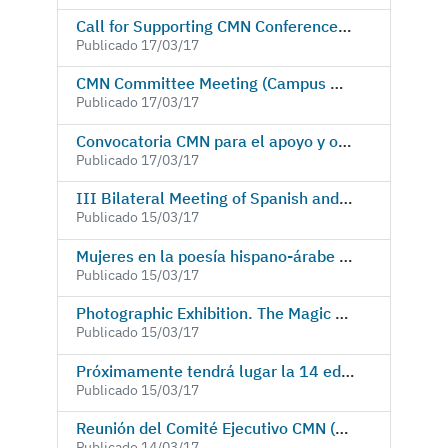
Call for Supporting CMN Conferences 2016-2017
Publicado 17/03/17
CMN Committee Meeting (Campus Mare Nostrum) UPCT-UMU
Publicado 17/03/17
Convocatoria CMN para el apoyo y organización de jornadas y congresos
Publicado 17/03/17
III Bilateral Meeting of Spanish and Algerian Universities
Publicado 15/03/17
Mujeres en la poesía hispano-árabe Encuentro con autoras en el marco del Festival Internacional de Poesía y Arte “Grito de Mujer 2017”
Publicado 15/03/17
Photographic Exhibition. The Magic of Islamic Geometric Design
Publicado 15/03/17
Próximamente tendrá lugar la 14 edición del máster oficial sobre Biología y Tecnología de la Reproducción de mamíferos
Publicado 15/03/17
Reunión del Comité Ejecutivo CMN (Campus Mare Nostrum) UPCT-UMU
Publicado 14/03/17