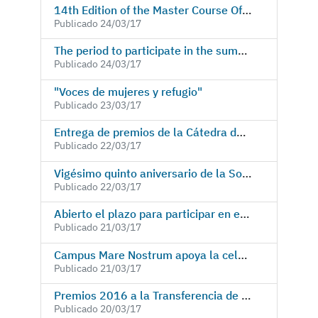
14th Edition of the Master Course Official in Biology and Technology of Mammals Reproduction
Publicado 24/03/17
The period to participate in the summer scientific campus is opened.
Publicado 24/03/17
"Voces de mujeres y refugio"
Publicado 23/03/17
Entrega de premios de la Cátedra de Medio Ambiente Campus Mare Nostrum-Autoridad Portuaria
Publicado 22/03/17
Vigésimo quinto aniversario de la Sociedad Murciana de Reumatología (#25añosSMR)
Publicado 22/03/17
Abierto el plazo para participar en el campus Científico de Verano
Publicado 21/03/17
Campus Mare Nostrum apoya la celebración del Día Internacional de la Música Antigua 2017 con la presentación del programa Bach Cartagena y multitud de actividades
Publicado 21/03/17
Premios 2016 a la Transferencia de Conocimiento
Publicado 20/03/17