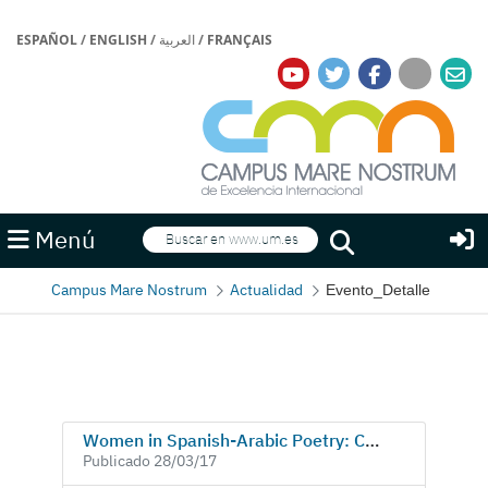
ESPAÑOL
/
ENGLISH
/
العربية
/
FRANÇAIS
Buscar
Menú
Buscar
Campus Mare Nostrum
Actualidad
Evento_Detalle
Women in Spanish-Arabic Poetry: Conference with authors in the framework of the International Festival of Poetry and Art «Grito de Mujer»
Publicado 28/03/17