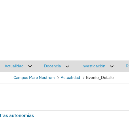
Actualidad
Docencia
Investigación
R
Desplegar submenú de Actualidad
Desplegar submenú de Docencia
Desplega
Campus Mare Nostrum
Actualidad
Evento_Detalle
otras autonomías