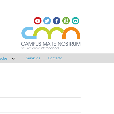
Servicios
Contacto
edes
r submenú de Investigación
Desplegar submenú de Redes