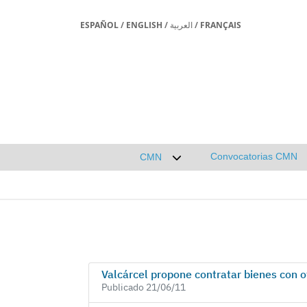
ESPAÑOL
/
ENGLISH
/
العربية
/
FRANÇAIS
Convocatorias CMN
CMN
Desplegar submenú de CMN
Valcárcel propone contratar bienes con 
Publicado 21/06/11