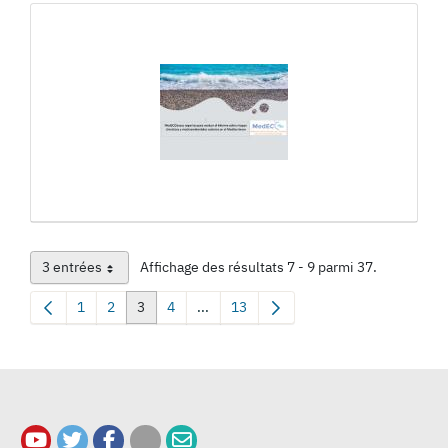
3 entrées
Affichage des résultats 7 - 9 parmi 37.
Par page
1
2
3
4
...
13
Page
Page
Page
Page
Pages intermédiaires Utilisez TAB pour
Page