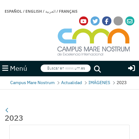
ESPAÑOL
/
ENGLISH
/
العربية
/
FRANÇAIS
Buscar
Menú
Buscar
Campus Mare Nostrum
Actualidad
IMÁGENES
2023
2023
Gallerie Média