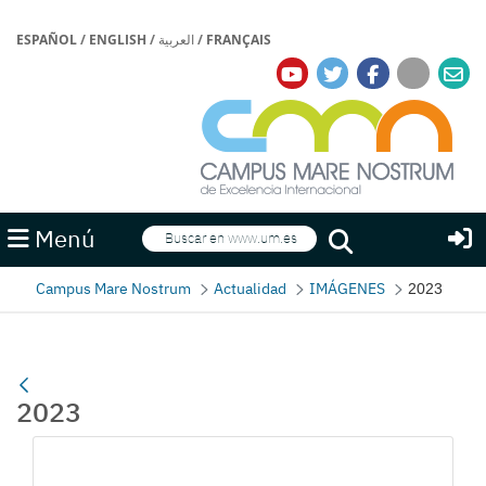
ESPAÑOL
/
ENGLISH
/
العربية
/
FRANÇAIS
Buscar
Menú
Buscar
Campus Mare Nostrum
Actualidad
IMÁGENES
2023
2023
Gallerie Média