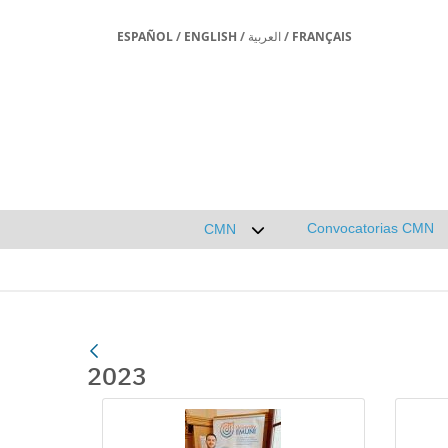
ESPAÑOL
/
ENGLISH
/
العربية
/
FRANÇAIS
Convocatorias CMN
CMN
Desplegar submenú de CMN
2023
Gallerie Média