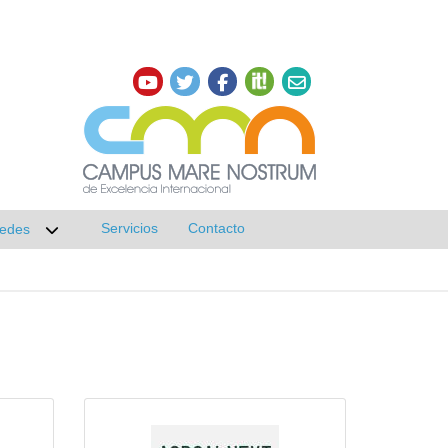
Servicios
Contacto
edes
r submenú de Investigación
Desplegar submenú de Redes