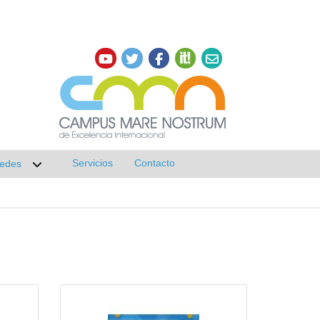
Servicios
Contacto
edes
r submenú de Investigación
Desplegar submenú de Redes