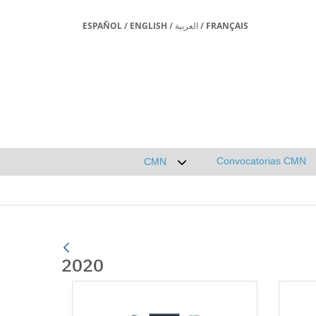
ESPAÑOL
/
ENGLISH
/
العربية
/
FRANÇAIS
Convocatorias CMN
CMN
Desplegar submenú de CMN
2020
Gallerie Média