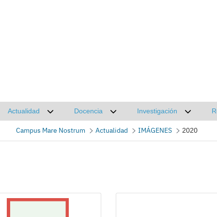
Actualidad
Docencia
Investigación
R
Desplegar submenú de Actualidad
Desplegar submenú de Docencia
Desplega
Campus Mare Nostrum
Actualidad
IMÁGENES
2020