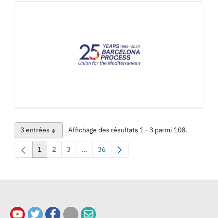
3 entrées
Affichage des résultats 1 - 3 parmi 108.
Par page
1
2
3
...
36
Page
Page
Page
Pages intermédiaires Utilisez TAB pour navi
Page