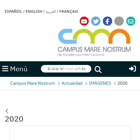
ESPAÑOL
/
ENGLISH
/
العربية
/
FRANÇAIS
Buscar
Menú
Buscar
Campus Mare Nostrum
Actualidad
IMÁGENES
2020
2020
Gallerie Média