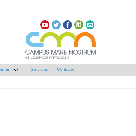
Servicios
Contacto
edes
r submenú de Investigación
Desplegar submenú de Redes