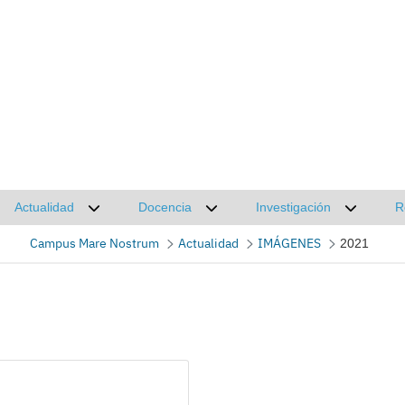
Actualidad
Docencia
Investigación
R
Desplegar submenú de Actualidad
Desplegar submenú de Docencia
Desplega
Campus Mare Nostrum
Actualidad
IMÁGENES
2021