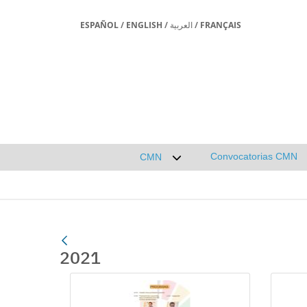
ESPAÑOL
/
ENGLISH
/
العربية
/
FRANÇAIS
Convocatorias CMN
CMN
Desplegar submenú de CMN
2021
Gallerie Média