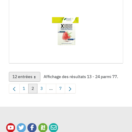
12 entrées
Affichage des résultats 13 - 24 parmi 77.
Par page
1
2
3
...
7
Page
Page
Page
Pages intermédiaires Utilisez TAB pour navi
Page