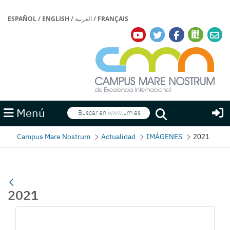
ESPAÑOL
/
ENGLISH
/
العربية
/
FRANÇAIS
Buscar
Menú
Buscar
Campus Mare Nostrum
Actualidad
IMÁGENES
2021
2021
Gallerie Média