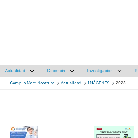
Actualidad
Docencia
Investigación
R
Desplegar submenú de Actualidad
Desplegar submenú de Docencia
Desplega
Campus Mare Nostrum
Actualidad
IMÁGENES
2023