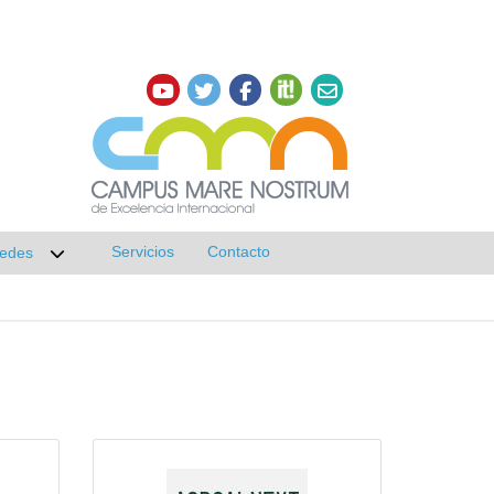
Servicios
Contacto
edes
r submenú de Investigación
Desplegar submenú de Redes