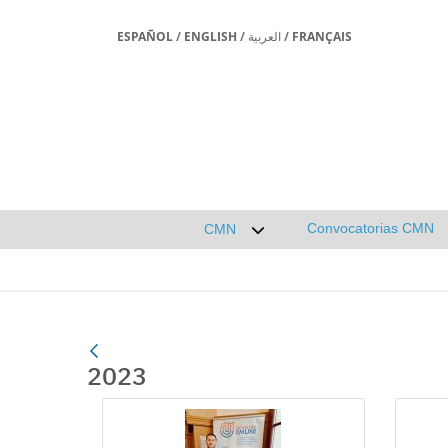
ESPAÑOL
/
ENGLISH
/
العربية
/
FRANÇAIS
Convocatorias CMN
CMN
Desplegar submenú de CMN
2023
Gallerie Média