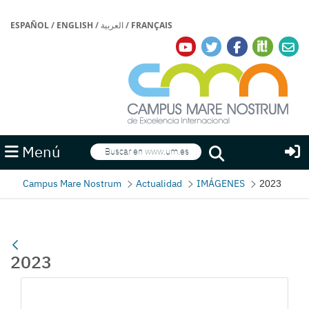
ESPAÑOL
/
ENGLISH
/
العربية
/
FRANÇAIS
Buscar
Menú
Buscar
Campus Mare Nostrum
Actualidad
IMÁGENES
2023
2023
Gallerie Média