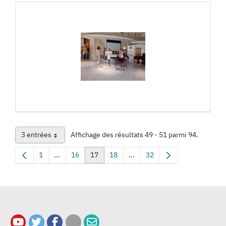
3 entrées
Affichage des résultats 49 - 51 parmi 94.
Par page
1
...
16
17
18
...
32
Page
Pages intermédiaires Utilisez TAB pour naviguer.
Page
Page
Page
Pages intermédiaires Utilisez
Page