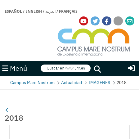
ESPAÑOL
/
ENGLISH
/
العربية
/
FRANÇAIS
Buscar
Menú
Buscar
Campus Mare Nostrum
Actualidad
IMÁGENES
2018
2018
Gallerie Média