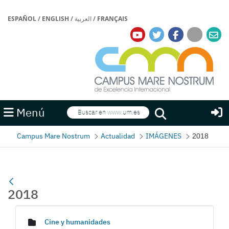
ESPAÑOL
/
ENGLISH
/
العربية
/
FRANÇAIS
Buscar
Menú
Buscar
Campus Mare Nostrum
Actualidad
IMÁGENES
2018
2018
Gallerie Média
Cine y humanidades