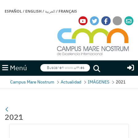
ESPAÑOL
/
ENGLISH
/
العربية
/
FRANÇAIS
Buscar
Menú
Buscar
Campus Mare Nostrum
Actualidad
IMÁGENES
2021
2021
Gallerie Média