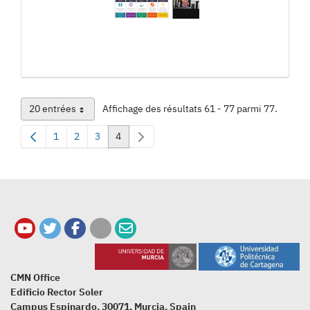
20 entrées
Affichage des résultats 61 - 77 parmi 77.
Par page
1
2
3
4
Page
Page
Page
Page
CMN Office
Edificio Rector Soler
Campus Espinardo, 30071, Murcia, Spain