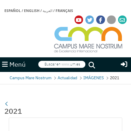
ESPAÑOL
/
ENGLISH
/
العربية
/
FRANÇAIS
Buscar
Menú
Buscar
Campus Mare Nostrum
Actualidad
IMÁGENES
2021
2021
Gallerie Média