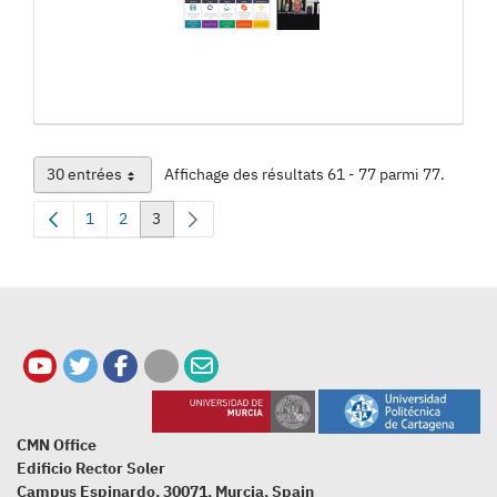
30 entrées
Affichage des résultats 61 - 77 parmi 77.
Par page
1
2
3
Page
Page
Page
CMN Office
Edificio Rector Soler
Campus Espinardo, 30071, Murcia, Spain