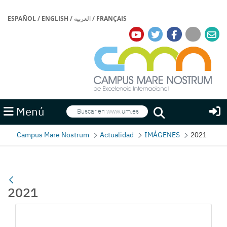
ESPAÑOL
/
ENGLISH
/
العربية
/
FRANÇAIS
Buscar
Menú
Buscar
Campus Mare Nostrum
Actualidad
IMÁGENES
2021
2021
Gallerie Média