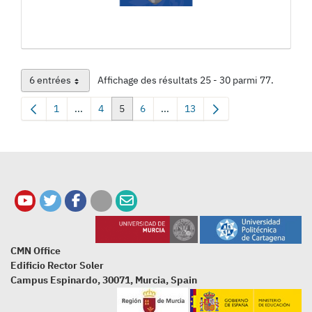
6 entrées
Affichage des résultats 25 - 30 parmi 77.
Par page
1
...
4
5
6
...
13
Page
Pages intermédiaires Utilisez TAB pour naviguer.
Page
Page
Page
Pages intermédiaires Utilisez TAB
Page
CMN Office
Edificio Rector Soler
Campus Espinardo, 30071, Murcia, Spain