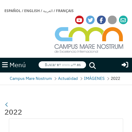
ESPAÑOL
/
ENGLISH
/
العربية
/
FRANÇAIS
Buscar
Menú
Buscar
Campus Mare Nostrum
Actualidad
IMÁGENES
2022
2022
Gallerie Média