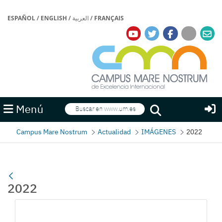
ESPAÑOL
/
ENGLISH
/
العربية
/
FRANÇAIS
Buscar
Menú
Buscar
Campus Mare Nostrum
Actualidad
IMÁGENES
2022
2022
Gallerie Média