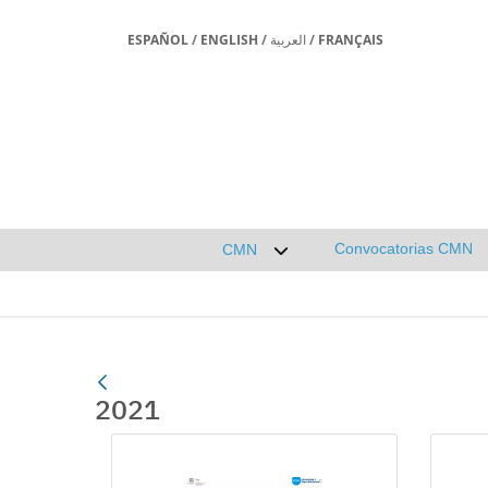
ESPAÑOL
/
ENGLISH
/
العربية
/
FRANÇAIS
Convocatorias CMN
CMN
Desplegar submenú de CMN
2021
Gallerie Média