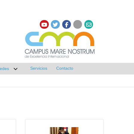
Servicios
Contacto
edes
r submenú de Investigación
Desplegar submenú de Redes