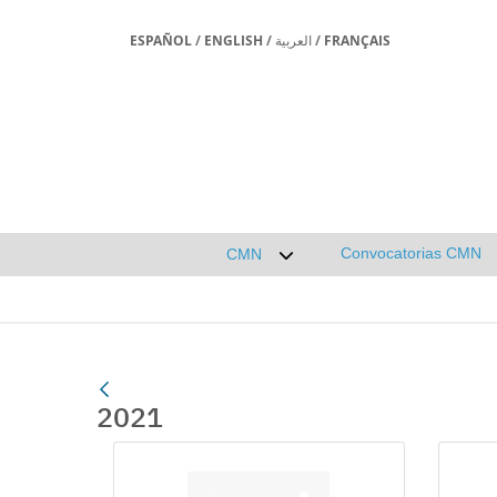
ESPAÑOL
/
ENGLISH
/
العربية
/
FRANÇAIS
Convocatorias CMN
CMN
Desplegar submenú de CMN
2021
Gallerie Média