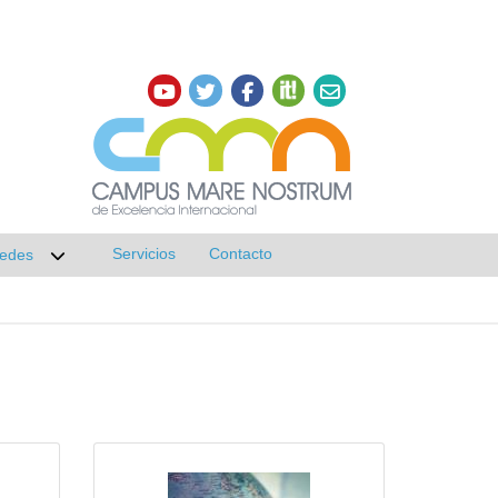
Servicios
Contacto
edes
r submenú de Investigación
Desplegar submenú de Redes