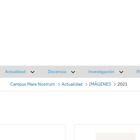
Actualidad
Docencia
Investigación
R
Desplegar submenú de Actualidad
Desplegar submenú de Docencia
Desplega
Campus Mare Nostrum
Actualidad
IMÁGENES
2021