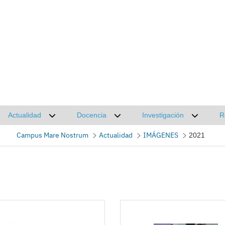
Actualidad
Docencia
Investigación
R
Desplegar submenú de Actualidad
Desplegar submenú de Docencia
Desplega
Campus Mare Nostrum
Actualidad
IMÁGENES
2021