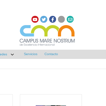
Servicios
Contacto
edes
r submenú de Investigación
Desplegar submenú de Redes