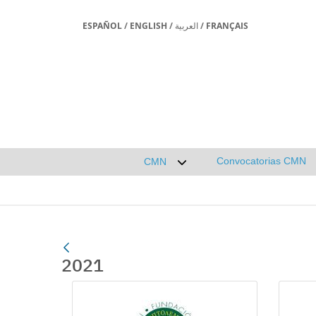
ESPAÑOL
/
ENGLISH
/
العربية
/
FRANÇAIS
Convocatorias CMN
CMN
Desplegar submenú de CMN
2021
Gallerie Média