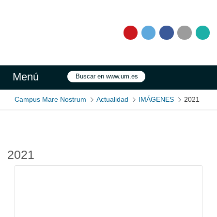
ESPAÑOL
/
ENGLISH
/
العربية
/
FRANÇAIS
Buscar
Menú
Buscar
Campus Mare Nostrum
Actualidad
IMÁGENES
2021
2021
Gallerie Média