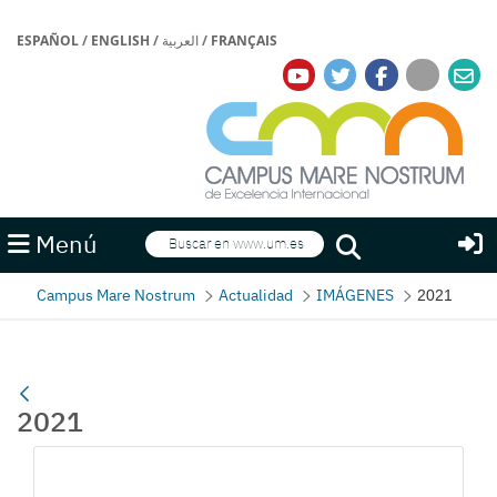
ESPAÑOL
/
ENGLISH
/
العربية
/
FRANÇAIS
Buscar
Menú
Buscar
Campus Mare Nostrum
Actualidad
IMÁGENES
2021
2021
Gallerie Média