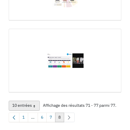
10 entrées
Affichage des résultats 71 - 77 parmi 77.
Par page
1
...
6
7
8
Page
Pages intermédiaires Utilisez TAB pour naviguer.
Page
Page
Page