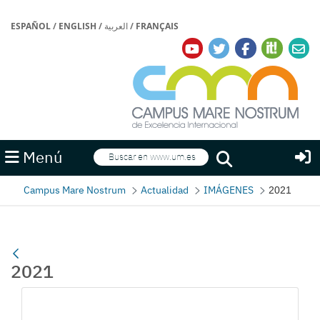
ESPAÑOL
/
ENGLISH
/
العربية
/
FRANÇAIS
Buscar
Menú
Buscar
Campus Mare Nostrum
Actualidad
IMÁGENES
2021
2021
Gallerie Média