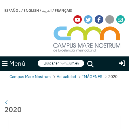
ESPAÑOL
/
ENGLISH
/
العربية
/
FRANÇAIS
Buscar
Menú
Buscar
Campus Mare Nostrum
Actualidad
IMÁGENES
2020
2020
Gallerie Média