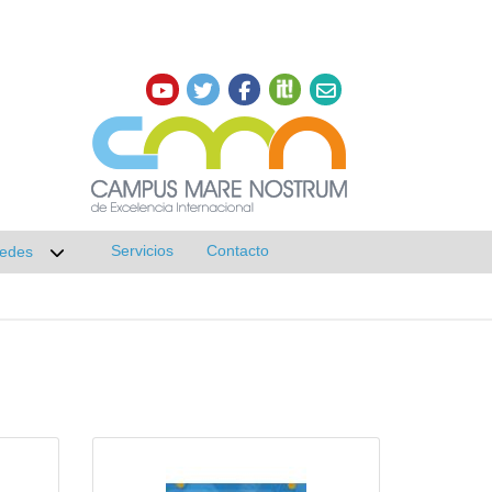
Servicios
Contacto
edes
r submenú de Investigación
Desplegar submenú de Redes