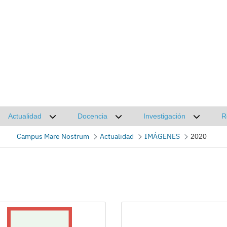
Actualidad
Docencia
Investigación
R
Desplegar submenú de Actualidad
Desplegar submenú de Docencia
Desplega
Campus Mare Nostrum
Actualidad
IMÁGENES
2020