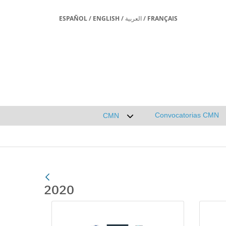
ESPAÑOL
/
ENGLISH
/
العربية
/
FRANÇAIS
Convocatorias CMN
CMN
Desplegar submenú de CMN
2020
Gallerie Média