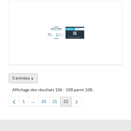
5 entrées
Par page
Affichage des résultats 106 - 108 parmi 108.
1
...
20
21
22
Page
Pages intermédiaires Utilisez TAB pour naviguer.
Page
Page
Page