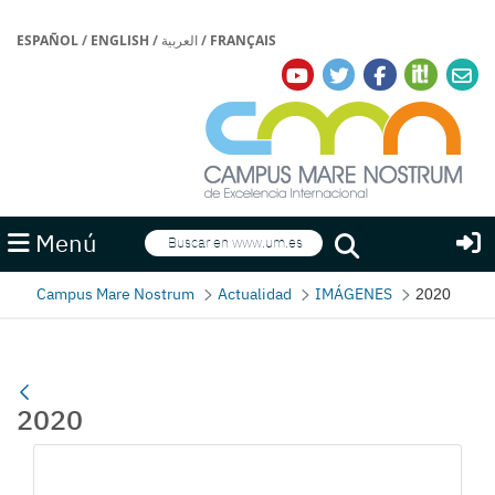
ESPAÑOL
/
ENGLISH
/
العربية
/
FRANÇAIS
Buscar
Menú
Buscar
Campus Mare Nostrum
Actualidad
IMÁGENES
2020
2020
Gallerie Média