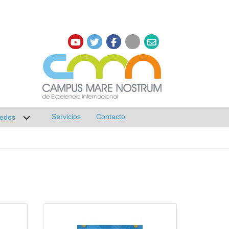
Servicios
Contacto
edes
r submenú de Investigación
Desplegar submenú de Redes