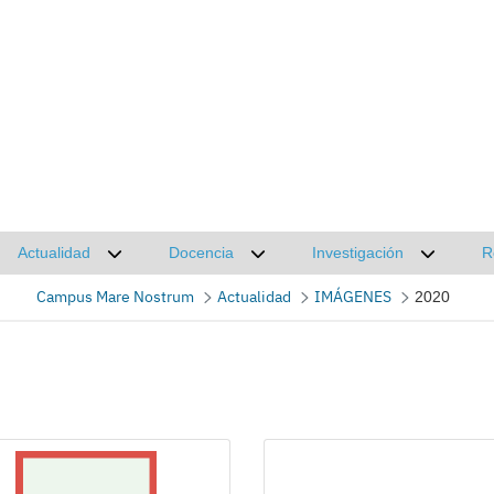
Actualidad
Docencia
Investigación
R
Desplegar submenú de Actualidad
Desplegar submenú de Docencia
Desplega
Campus Mare Nostrum
Actualidad
IMÁGENES
2020