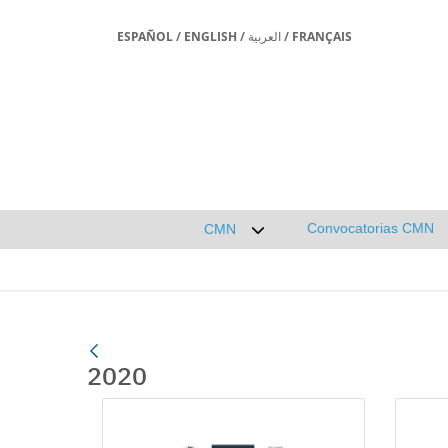
ESPAÑOL
/
ENGLISH
/
العربية
/
FRANÇAIS
Convocatorias CMN
CMN
Desplegar submenú de CMN
2020
Gallerie Média