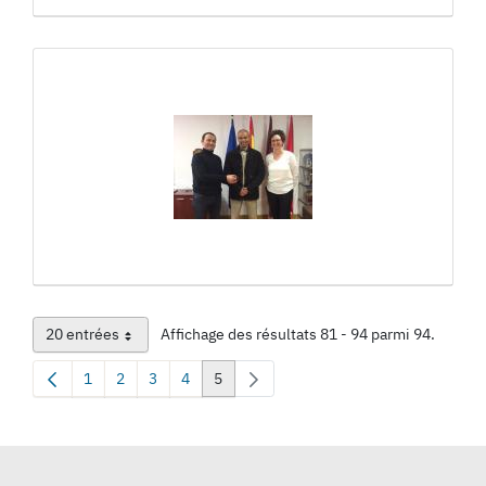
20 entrées
Affichage des résultats 81 - 94 parmi 94.
Par page
1
2
3
4
5
Page
Page
Page
Page
Page