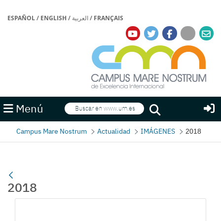
ESPAÑOL
/
ENGLISH
/
العربية
/
FRANÇAIS
Buscar
Menú
Buscar
Campus Mare Nostrum
Actualidad
IMÁGENES
2018
2018
Gallerie Média