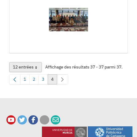
12 entrées
Affichage des résultats 37 - 37 parmi 37.
Par page
1
2
3
4
Page
Page
Page
Page