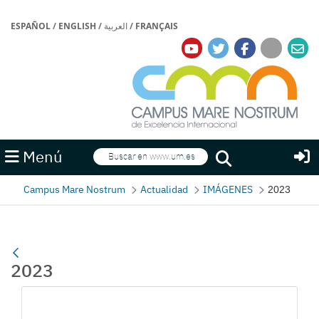
ESPAÑOL
/
ENGLISH
/
العربية
/
FRANÇAIS
Buscar
Menú
Buscar
Campus Mare Nostrum
Actualidad
IMÁGENES
2023
2023
Gallerie Média